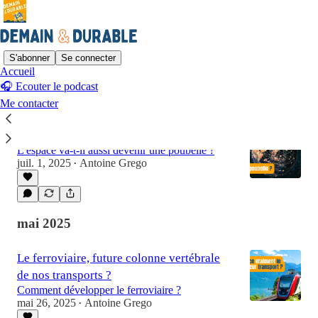
S'abonner
Se connecter
Accueil
🎧 Ecouter le podcast
Dernier
meilleur
Discussions
Me contacter
L'impact caché de l'aérospatial
L'espace va-t-il aussi devenir une poubelle ?
juil. 1, 2025
Antoine Grego
•
mai 2025
Le ferroviaire, future colonne vertébrale
de nos transports ?
Comment développer le ferroviaire ?
mai 26, 2025
Antoine Grego
•