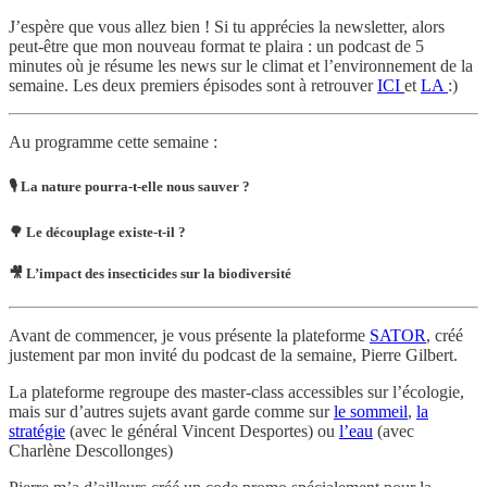
J’espère que vous allez bien ! Si tu apprécies la newsletter, alors
peut-être que mon nouveau format te plaira : un podcast de 5
minutes où je résume les news sur le climat et l’environnement de la
semaine. Les deux premiers épisodes sont à retrouver
ICI
et
LA
:)
Au programme cette semaine :
🎙️ La nature pourra-t-elle nous sauver ?
🌳 Le découplage existe-t-il ?
🎥 L’impact des insecticides sur la biodiversité
Avant de commencer, je vous présente la plateforme
SATOR
, créé
justement par mon invité du podcast de la semaine, Pierre Gilbert.
La plateforme regroupe des master-class accessibles sur l’écologie,
mais sur d’autres sujets avant garde comme sur
le sommeil
,
la
stratégie
(avec le général Vincent Desportes) ou
l’eau
(avec
Charlène Descollonges)