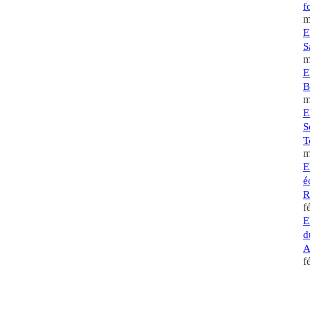
f
m
E
S
m
E
B
m
E
S
T
m
E
é
R
f
E
d
A
f