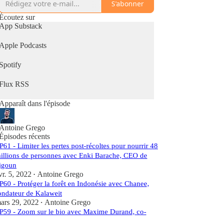
S'abonner
France comme à l'étranger, pour inclure l'écologie
dans notre vie quotidienne.
Écoutez sur
App Substack
👉 Pour retrouver plus d'actualités et d'actions
Apple Podcasts
écologiques, tu peux également t'abonner à ma
newsletter :
https://demainetdurable.substack.com/welcome
Spotify
Flux RSS
Pour soutenir le Podcast et être cité.e au prochain
épisode :
Apparaît dans l'épisode
1. Suivez-le 🔔 pour être notifié des prochains
épisodes !
2. Laissez-lui 5 étoiles ( ⭐⭐⭐⭐⭐) sur Apple
Antoine Grego
Épisodes récents
Podcast (cliquez ici &gt; Rédiger un avis :
P61 - Limiter les pertes post-récoltes pour nourrir 48
https://podcasts.apple.com/fr/podcast/demain-
durable/id1520001240 )
illions de personnes avec Enki Barache, CEO de
igoun
vr. 5, 2022
Antoine Grego
•
P60 - Protéger la forêt en Indonésie avec Chanee,
ondateur de Kalaweit
ars 29, 2022
Antoine Grego
•
P59 - Zoom sur le bio avec Maxime Durand, co-