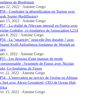
ondateur de Biodemain
ars 22, 2022
Antoine Grego
•
P58 - Combattre la désertification en Tunisie avec
arah Toumi (Rediffusion)
ars 15, 2022
Antoine Grego
•
P57 - La réalité de l'élevage intensif en France avec
rigitte Gothière, co-fondatrice de l'association L214
ars 8, 2022
Antoine Grego
•
P56 - La "smartcity" peut-elle être durable ? avec
énamé Koffi Agbodjinou fondateur de Woelab au
ogo
ars 1, 2022
Antoine Grego
•
P55 - Les dessous d'une marque de mode
coresponsable : l'exemple de Faguo avec Nicolas
ohr, Co-fondateur de Faguo
évr. 22, 2022
Antoine Grego
•
P54 - L'innovation au service de l'océan en Afrique
u Sud avec Alexis Grosskopf, CEO de Ocean Hub
frica
évr. 15, 2022
Antoine Grego
•