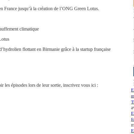
 en France jusqu’à la création de l’ONG Green Lotus.
hauffement climatique
n Lotus
’hydrolien flottant en Birmanie grâce à la startup française
r les épisodes lors de leur sortie, inscrivez vous ici :
E
m
T
a
E
f
m
E