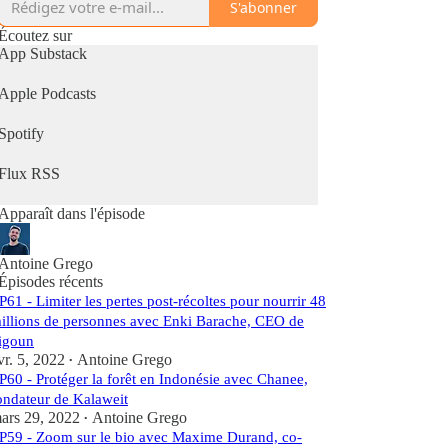
S'abonner
France comme à l'étranger, pour inclure l'écologie
dans notre vie quotidienne.
Écoutez sur
App Substack
👉 Pour retrouver plus d'actualités et d'actions
Apple Podcasts
écologiques, tu peux également t'abonner à ma
newsletter :
https://demainetdurable.substack.com/welcome
Spotify
Flux RSS
Pour soutenir le Podcast et être cité.e au prochain
épisode :
Apparaît dans l'épisode
1. Suivez-le 🔔 pour être notifié des prochains
épisodes !
2. Laissez-lui 5 étoiles ( ⭐⭐⭐⭐⭐) sur Apple
Antoine Grego
Épisodes récents
Podcast (cliquez ici &gt; Rédiger un avis :
P61 - Limiter les pertes post-récoltes pour nourrir 48
https://podcasts.apple.com/fr/podcast/demain-
durable/id1520001240 )
illions de personnes avec Enki Barache, CEO de
igoun
vr. 5, 2022
Antoine Grego
•
P60 - Protéger la forêt en Indonésie avec Chanee,
ondateur de Kalaweit
ars 29, 2022
Antoine Grego
•
P59 - Zoom sur le bio avec Maxime Durand, co-