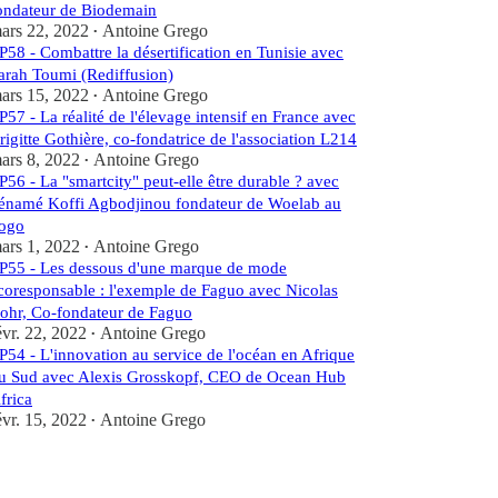
ondateur de Biodemain
ars 22, 2022
Antoine Grego
•
P58 - Combattre la désertification en Tunisie avec
arah Toumi (Rediffusion)
ars 15, 2022
Antoine Grego
•
P57 - La réalité de l'élevage intensif en France avec
rigitte Gothière, co-fondatrice de l'association L214
ars 8, 2022
Antoine Grego
•
P56 - La "smartcity" peut-elle être durable ? avec
énamé Koffi Agbodjinou fondateur de Woelab au
ogo
ars 1, 2022
Antoine Grego
•
P55 - Les dessous d'une marque de mode
coresponsable : l'exemple de Faguo avec Nicolas
ohr, Co-fondateur de Faguo
évr. 22, 2022
Antoine Grego
•
P54 - L'innovation au service de l'océan en Afrique
u Sud avec Alexis Grosskopf, CEO de Ocean Hub
frica
évr. 15, 2022
Antoine Grego
•