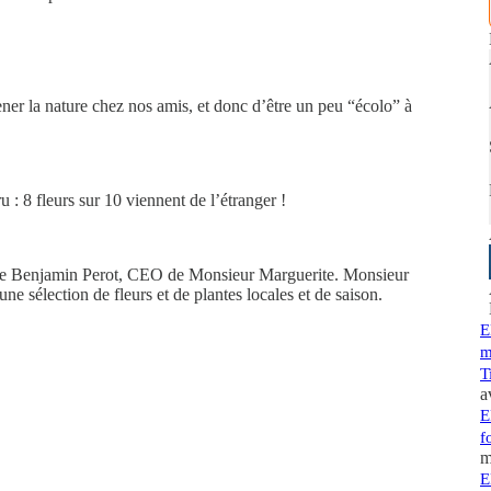
ner la nature chez nos amis, et donc d’être un peu “écolo” à
ru : 8 fleurs sur 10 viennent de l’étranger !
ble Benjamin Perot, CEO de Monsieur Marguerite. Monsieur
ne sélection de fleurs et de plantes locales et de saison.
E
m
T
a
E
f
m
E