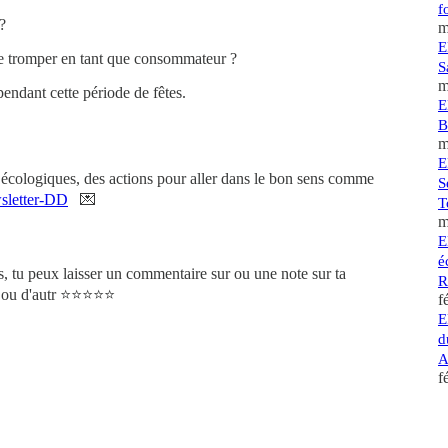
f
 ?
m
E
 se tromper en tant que consommateur ?
S
m
pendant cette période de fêtes.
E
B
m
E
s écologiques, des actions pour aller dans le bon sens comme
S
wsletter-DD
💌
T
m
E
é
, tu peux laisser un commentaire sur ou une note sur ta
R
ou d'autr ⭐️⭐️⭐️⭐️⭐️
f
E
d
A
f