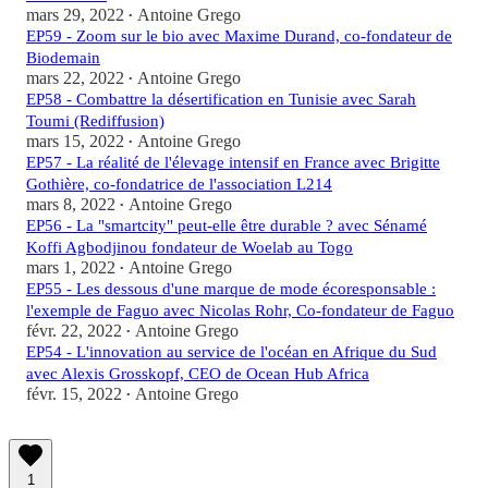
mars 29, 2022
Antoine Grego
•
EP59 - Zoom sur le bio avec Maxime Durand, co-fondateur de
Biodemain
mars 22, 2022
Antoine Grego
•
EP58 - Combattre la désertification en Tunisie avec Sarah
Toumi (Rediffusion)
mars 15, 2022
Antoine Grego
•
EP57 - La réalité de l'élevage intensif en France avec Brigitte
Gothière, co-fondatrice de l'association L214
mars 8, 2022
Antoine Grego
•
EP56 - La "smartcity" peut-elle être durable ? avec Sénamé
Koffi Agbodjinou fondateur de Woelab au Togo
mars 1, 2022
Antoine Grego
•
EP55 - Les dessous d'une marque de mode écoresponsable :
l'exemple de Faguo avec Nicolas Rohr, Co-fondateur de Faguo
févr. 22, 2022
Antoine Grego
•
EP54 - L'innovation au service de l'océan en Afrique du Sud
avec Alexis Grosskopf, CEO de Ocean Hub Africa
févr. 15, 2022
Antoine Grego
•
1