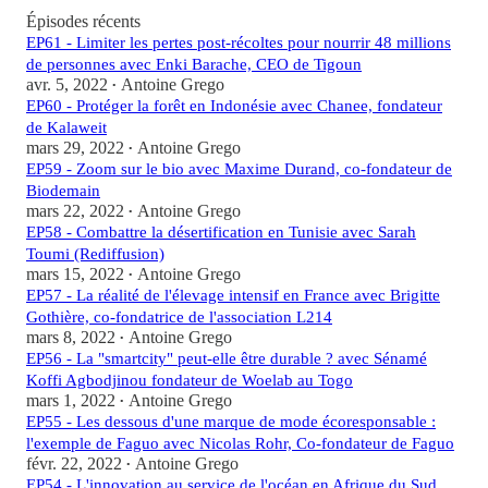
Épisodes récents
EP61 - Limiter les pertes post-récoltes pour nourrir 48 millions
de personnes avec Enki Barache, CEO de Tigoun
avr. 5, 2022
Antoine Grego
•
EP60 - Protéger la forêt en Indonésie avec Chanee, fondateur
de Kalaweit
mars 29, 2022
Antoine Grego
•
EP59 - Zoom sur le bio avec Maxime Durand, co-fondateur de
Biodemain
mars 22, 2022
Antoine Grego
•
EP58 - Combattre la désertification en Tunisie avec Sarah
Toumi (Rediffusion)
mars 15, 2022
Antoine Grego
•
EP57 - La réalité de l'élevage intensif en France avec Brigitte
Gothière, co-fondatrice de l'association L214
mars 8, 2022
Antoine Grego
•
EP56 - La "smartcity" peut-elle être durable ? avec Sénamé
Koffi Agbodjinou fondateur de Woelab au Togo
mars 1, 2022
Antoine Grego
•
EP55 - Les dessous d'une marque de mode écoresponsable :
l'exemple de Faguo avec Nicolas Rohr, Co-fondateur de Faguo
févr. 22, 2022
Antoine Grego
•
EP54 - L'innovation au service de l'océan en Afrique du Sud