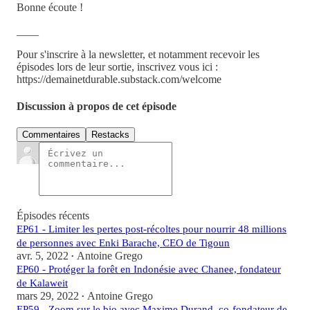
Bonne écoute !
____
Pour s'inscrire à la newsletter, et notamment recevoir les
épisodes lors de leur sortie, inscrivez vous ici :
https://demainetdurable.substack.com/welcome
Discussion à propos de cet épisode
Commentaires
Restacks
Épisodes récents
EP61 - Limiter les pertes post-récoltes pour nourrir 48 millions
de personnes avec Enki Barache, CEO de Tigoun
avr. 5, 2022
Antoine Grego
•
EP60 - Protéger la forêt en Indonésie avec Chanee, fondateur
de Kalaweit
mars 29, 2022
Antoine Grego
•
EP59 - Zoom sur le bio avec Maxime Durand, co-fondateur de