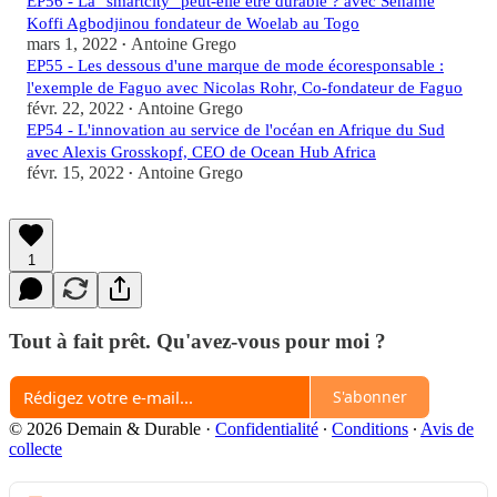
EP56 - La "smartcity" peut-elle être durable ? avec Sénamé
Koffi Agbodjinou fondateur de Woelab au Togo
mars 1, 2022
Antoine Grego
•
EP55 - Les dessous d'une marque de mode écoresponsable :
l'exemple de Faguo avec Nicolas Rohr, Co-fondateur de Faguo
févr. 22, 2022
Antoine Grego
•
EP54 - L'innovation au service de l'océan en Afrique du Sud
avec Alexis Grosskopf, CEO de Ocean Hub Africa
févr. 15, 2022
Antoine Grego
•
1
Tout à fait prêt. Qu'avez-vous pour moi ?
S'abonner
© 2026 Demain & Durable
·
Confidentialité
∙
Conditions
∙
Avis de
collecte