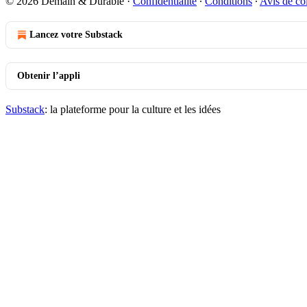
© 2026 Demain & Durable
·
Confidentialité
∙
Conditions
∙
Avis de col
Lancez votre Substack
Obtenir l’appli
Substack
: la plateforme pour la culture et les idées