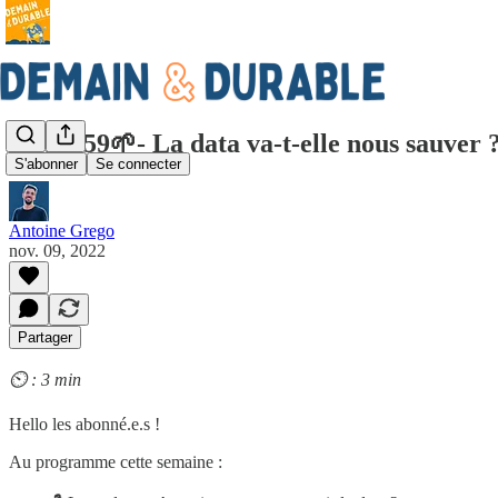
LNDD59🌱- La data va-t-elle nous sauver 
S'abonner
Se connecter
Antoine Grego
nov. 09, 2022
Partager
⏲️ : 3 min
Hello les abonné.e.s !
Au programme cette semaine :