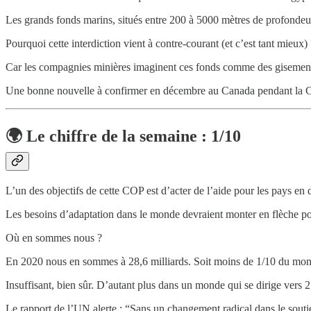
Les grands fonds marins, situés entre 200 à 5000 mètres de profondeur
Pourquoi cette interdiction vient à contre-courant (et c’est tant mieux) 
Car les compagnies minières imaginent ces fonds comme des gisement
Une bonne nouvelle à confirmer en décembre au Canada pendant la CO
🌍 Le chiffre de la semaine : 1/10
L’un des objectifs de cette COP est d’acter de l’aide pour les pays 
Les besoins d’adaptation dans le monde devraient monter en flèche pour 
Où en sommes nous ?
En 2020 nous en sommes à 28,6 milliards. Soit moins de 1/10 du mont
Insuffisant, bien sûr. D’autant plus dans un monde qui se dirige vers 2,
Le rapport de l’UN alerte : “Sans un changement radical dans le soutien