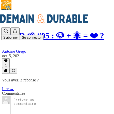
LNDD 🌱 #05 : 🐶 + 🐜 = ❤️ ?
S'abonner
Se connecter
Antoine Grego
oct. 5, 2021
1
Vous avez la réponse ?
Lire →
Commentaires