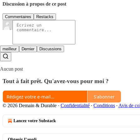
Discussion à propos de ce post
Commentaires
Restacks
meilleur
Dernier
Discussions
Aucun post
Tout à fait prêt. Qu'avez-vous pour moi ?
S'abonner
© 2026 Demain & Durable
·
Confidentialité
∙
Conditions
∙
Avis de col
Lancez votre Substack
Obtenir l’appli