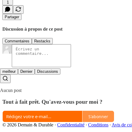
1
Partager
Discussion à propos de ce post
Commentaires
Restacks
meilleur
Dernier
Discussions
Aucun post
Tout à fait prêt. Qu'avez-vous pour moi ?
S'abonner
© 2026 Demain & Durable
·
Confidentialité
∙
Conditions
∙
Avis de col